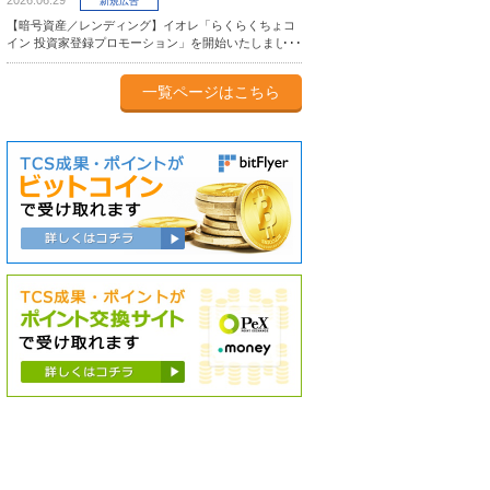
2026.06.29
新規広告
【暗号資産／レンディング】イオレ「らくらくちょコ
イン 投資家登録プロモーション」を開始いたしまし
た。
一覧ページはこちら
Plus500証券
PBR LENDING
ミラリタ
FX
レンディング
クラウドファンディ
ング