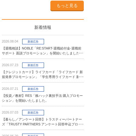
もっと見る
新着情報
2026.08.04
新規広告
【退職相談】NOBLE「RE:START-退職給付金-退職前
サポート 面談プロモーション」を開始いたしました。
2026.07.23
新規広告
【クレジットカード】ライフカード「ライフカード 新
規発券プロモーション」「学生専用ライフカード 新規
発券プロモーション」を開始いたしました。
2026.07.21
新規広告
【投資／教材】RES「株ハック裏技手法 購入プロモー
ション」を開始いたしました。
2026.07.03
新規広告
【暮らし／アンケート回答】トラスティーパートナー
ズ「TRUSTY PARTNERS アンケート回答申込プロモ
ーション」を開始いたしました。