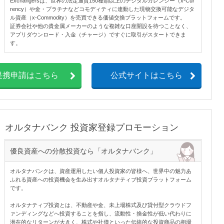
Exchangersは、世界の法定通貨150種類以上のデジタルカレンシー（x-Cur
rency）や金・プラチナなどコモディティに連動した現物交換可能なデジタ
ル資産（x-Commodity）を売買できる価値交換プラットフォームです。
証券会社や他の貴金属メーカーのような複雑な口座開設を待つことなく、
アプリダウンロード・入金（チャージ）ですぐに取引がスタートできま
す。
提携申請はこちら
公式サイトはこちら
オルタナバンク 投資家登録プロモーション
優良資産への分散投資なら「オルタナバンク」
オルタナバンクは、資産運用したい個人投資家の皆様へ、世界中の魅力あ
ふれる資産への投資機会を生み出すオルタナティブ投資プラットフォーム
です。
オルタナティブ投資とは、不動産や金、未上場株式及び貸付型クラウドフ
ァンディングなどへ投資することを指し、流動性・換金性が低い代わりに
潜在的なリターンが大きく、株式や社債といった伝統的な投資商品の相場