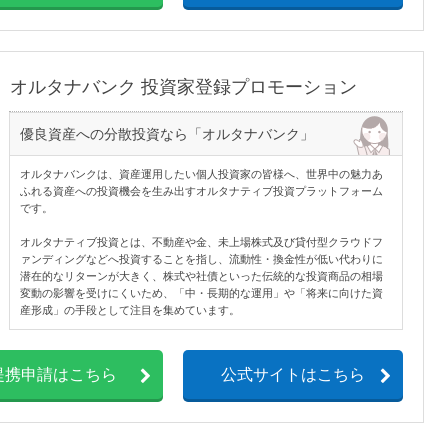
オルタナバンク 投資家登録プロモーション
優良資産への分散投資なら「オルタナバンク」
オルタナバンクは、資産運用したい個人投資家の皆様へ、世界中の魅力あ
ふれる資産への投資機会を生み出すオルタナティブ投資プラットフォーム
です。
オルタナティブ投資とは、不動産や金、未上場株式及び貸付型クラウドフ
ァンディングなどへ投資することを指し、流動性・換金性が低い代わりに
潜在的なリターンが大きく、株式や社債といった伝統的な投資商品の相場
変動の影響を受けにくいため、「中・長期的な運用」や「将来に向けた資
産形成」の手段として注目を集めています。
提携申請はこちら
公式サイトはこちら