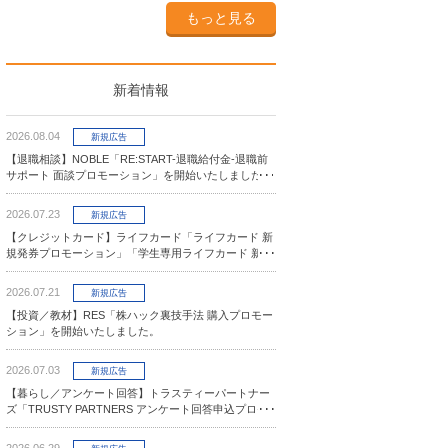
もっと見る
新着情報
2026.08.04
新規広告
【退職相談】NOBLE「RE:START-退職給付金-退職前
サポート 面談プロモーション」を開始いたしました。
2026.07.23
新規広告
【クレジットカード】ライフカード「ライフカード 新
規発券プロモーション」「学生専用ライフカード 新規
発券プロモーション」を開始いたしました。
2026.07.21
新規広告
【投資／教材】RES「株ハック裏技手法 購入プロモー
ション」を開始いたしました。
2026.07.03
新規広告
【暮らし／アンケート回答】トラスティーパートナー
ズ「TRUSTY PARTNERS アンケート回答申込プロモ
ーション」を開始いたしました。