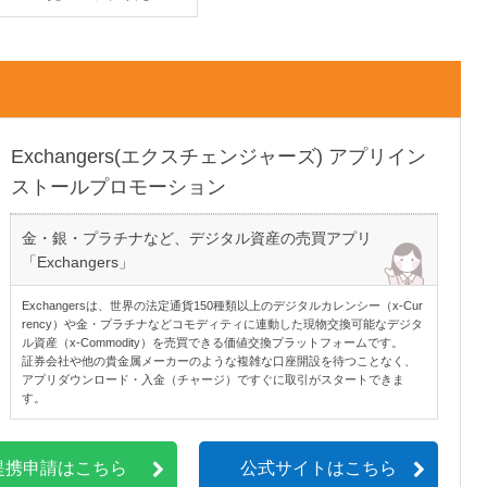
Exchangers(エクスチェンジャーズ) アプリイン
ストールプロモーション
金・銀・プラチナなど、デジタル資産の売買アプリ
「Exchangers」
Exchangersは、世界の法定通貨150種類以上のデジタルカレンシー（x-Cur
rency）や金・プラチナなどコモディティに連動した現物交換可能なデジタ
ル資産（x-Commodity）を売買できる価値交換プラットフォームです。
証券会社や他の貴金属メーカーのような複雑な口座開設を待つことなく、
アプリダウンロード・入金（チャージ）ですぐに取引がスタートできま
す。
提携申請はこちら
公式サイトはこちら