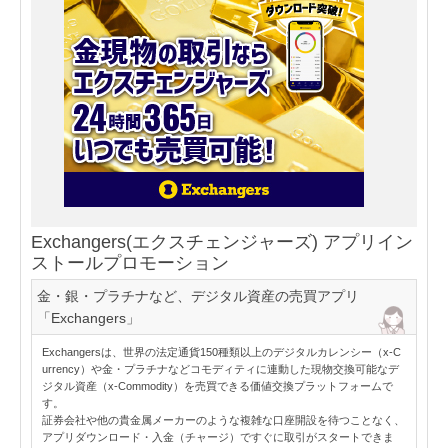
Exchangers(エクスチェンジャーズ) アプリイン
ストールプロモーション
金・銀・プラチナなど、デジタル資産の売買アプリ
「Exchangers」
Exchangersは、世界の法定通貨150種類以上のデジタルカレンシー（x-C
urrency）や金・プラチナなどコモディティに連動した現物交換可能なデ
ジタル資産（x-Commodity）を売買できる価値交換プラットフォームで
す。
証券会社や他の貴金属メーカーのような複雑な口座開設を待つことなく、
アプリダウンロード・入金（チャージ）ですぐに取引がスタートできま