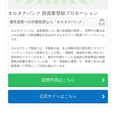
オルタナバンク 投資家登録プロモーション
優良資産への分散投資なら「オルタナバンク」
オルタナバンクは、資産運用したい個人投資家の皆様へ、世界中の魅力あ
ふれる資産への投資機会を生み出すオルタナティブ投資プラットフォーム
です。
オルタナティブ投資とは、不動産や金、未上場株式及び貸付型クラウドフ
ァンディングなどへ投資することを指し、流動性・換金性が低い代わりに
潜在的なリターンが大きく、株式や社債といった伝統的な投資商品の相場
変動の影響を受けにくいため、「中・長期的な運用」や「将来に向けた資
産形成」の手段として注目を集めています。
提携申請はこちら
公式サイトはこちら