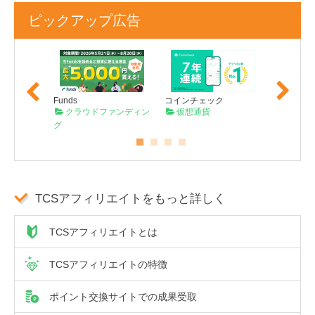
ピックアップ広告
Previo
Next
us
Funds
コインチェック
TECROW
コーダー
クラウドファンディン
仮想通貨
クラウ
グ
グ
TCSアフィリエイトをもっと詳しく
TCSアフィリエイトとは
TCSアフィリエイトの特徴
ポイント交換サイトでの成果受取