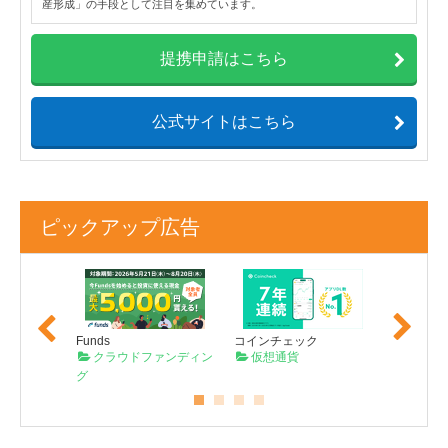
産形成」の手段として注目を集めています。
提携申請はこちら
公式サイトはこちら
ピックアップ広告
Previo
Next
us
Funds
コインチェック
TECROW
コーダー
クラウドファンディン
仮想通貨
クラウ
グ
グ