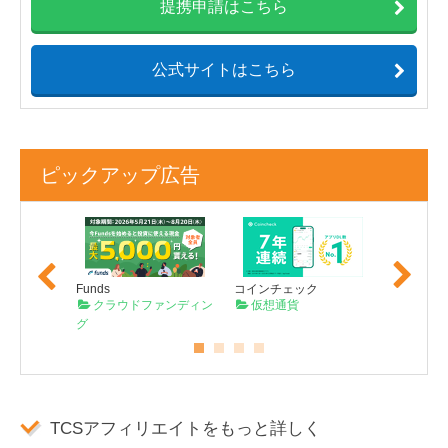
提携申請はこちら
公式サイトはこちら
ピックアップ広告
Previo
Next
us
Funds
コインチェック
TECROW
コーダー
クラウドファンディン
仮想通貨
クラウ
グ
グ
TCSアフィリエイトをもっと詳しく