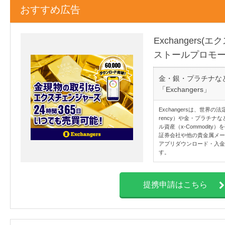
おすすめ広告
Exchangers
ストールプロモ
金・銀・プラチナな
「Exchangers」
Exchangersは、世界の
rency）や金・プラチ
ル資産（x-Commodi
証券会社や他の貴金属メー
アプリダウンロード・入金
す。
提携申請はこちら