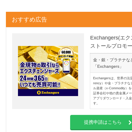
おすすめ広告
Exchangers
ストールプロモ
金・銀・プラチナな
「Exchangers」
Exchangersは、世界の
rency）や金・プラチ
ル資産（x-Commodi
証券会社や他の貴金属メー
アプリダウンロード・入金
す。
提携申請はこちら