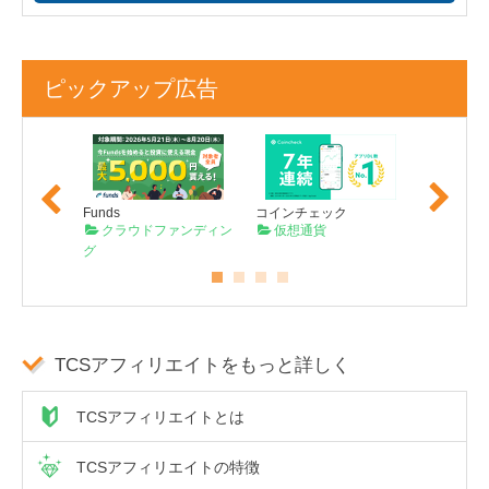
ピックアップ広告
Previo
Next
us
Funds
コインチェック
TECROW
コーダー
クラウドファンディン
仮想通貨
クラウ
グ
グ
TCSアフィリエイトをもっと詳しく
TCSアフィリエイトとは
TCSアフィリエイトの特徴