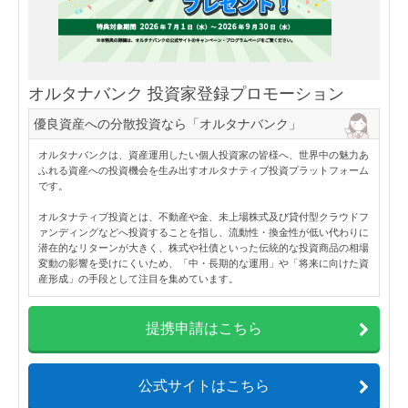
オルタナバンク 投資家登録プロモーション
優良資産への分散投資なら「オルタナバンク」
オルタナバンクは、資産運用したい個人投資家の皆様へ、世界中の魅力あ
ふれる資産への投資機会を生み出すオルタナティブ投資プラットフォーム
です。
オルタナティブ投資とは、不動産や金、未上場株式及び貸付型クラウドフ
ァンディングなどへ投資することを指し、流動性・換金性が低い代わりに
潜在的なリターンが大きく、株式や社債といった伝統的な投資商品の相場
変動の影響を受けにくいため、「中・長期的な運用」や「将来に向けた資
産形成」の手段として注目を集めています。
提携申請はこちら
公式サイトはこちら